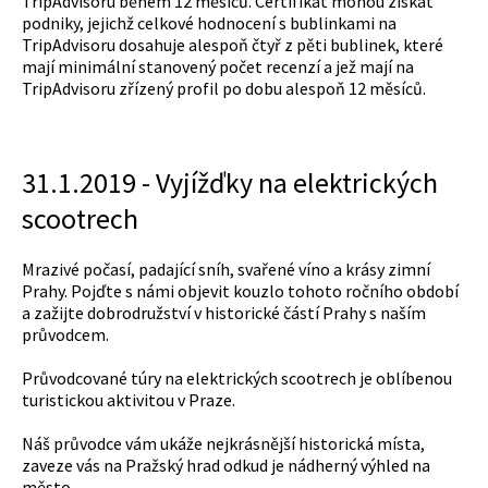
TripAdvisoru během 12 měsíců. Certifikát mohou získat
podniky, jejichž celkové hodnocení s bublinkami na
TripAdvisoru dosahuje alespoň čtyř z pěti bublinek, které
mají minimální stanovený počet recenzí a jež mají na
TripAdvisoru zřízený profil po dobu alespoň 12 měsíců.
31.1.2019 - Vyjížďky na elektrických
scootrech
Mrazivé počasí, padající sníh, svařené víno a krásy zimní
Prahy. Pojďte s námi objevit kouzlo tohoto ročního období
a zažijte dobrodružství v historické částí Prahy s naším
průvodcem.
Průvodcované túry na elektrických scootrech je oblíbenou
turistickou aktivitou v Praze.
Náš průvodce vám ukáže nejkrásnější historická místa,
zaveze vás na Pražský hrad odkud je nádherný výhled na
město.