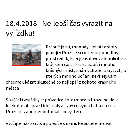
18.4.2018 - Nejlepší čas vyrazit na
vyjížďku!
Krásné jarní, mnohdy i letní teploty
panují v Praze. Escooter je pohodlný
prostředek, který vás doveze kamkoliv v
krátkém čase. Praha nabízí mnoho
krásných míst, známých ale i skrytých, o
kterých mnoho lidí ani neví. My vám
chceme ukázat skutečně to nejlepší z tohoto krásného
města.
Součástí vyjížďky je průvodce. Informace o Praze najdete
kdekoliv, ale praktické rady a typy co vynechat a na co v
Praze nezapomenout nikde nevyčtete.
Využijte náš servis a pojeďte s námi. Nebudete litovat!