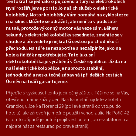
tentokrát se jednalo o půjčovnů a túry na elektrokolech.
Nyní rozšiřujeme portfolio našich služeb o elektrické
koloběžky. Motor koloběžky Vám pomáhá na cyklostezce
i na silnici. Můžete se odrážet, ale není to v podstatě
nutné, protože výkonný motor vás veze sám. Během
sekundy s elektrické koloběžky sesednete, změníte se v
chodce a převedete ji nejkratší cestou po chodníku či
přechodu. Na túře se nezapotíte a nezašpiníte jako na
kole a řidičák nepotřebujete. Tato luxusní
elektrokoloběžka je vyráběná v České republice. Jízda na
naší elektrické koloběžce je naprosto stabilní,
jednoduchá a neskutečně zábavná i při delších cestách.
Úsměv na tváři garantujeme.
Přijeďte si vyzkoušet tento jedinečný zážitek. Těšíme se na Vás,
otevřeno máme každý den. Naší kancelář najdete v hotelu
Grandior, ulice Na Florenci 29 (po levé straně od vstupu do
hotelu), ale zároveň je možné použít i vchod z ulici Na Poříčí 42
(v tomto případě je nutné projít vestibulem, po eskalátorech a
najdete nás za restaurací po pravé straně).