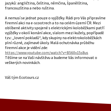
jazyků: angličtina, čeština, němčina, španělština,
francouzština a nebo ruština.
A nemusí se jednat pouze o vyjížďky. Rádi pro Vás připravíme
firemní akci na e-scootrech a to na celém území ČR. Mezi
oblíbené aktivity spojené s elektrickými koloběžkami patří
vyjížďky v okolí konání akce, slalom mezi kužely, popřípadě
tzv.: „lovení pokladů“, kdy skupiny na elektrokoloběžkách
plní různé, zajímavé úkoly. Malá ochutnávka průběhu
firemní akce je vidění zde:
https://www.youtube.com/watch?v=B560v15s8us
Těšíme se na Vaši návštěvu a budeme Vás informovat o
veškerých novinkách.
Váš tým Ecotours.cz