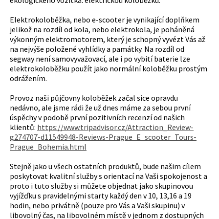
ekologického vozítka: elektrickou koloběžku.
Elektrokoloběžka, nebo e-scooter je vynikající doplňkem
jelikož na rozdíl od kola, nebo elektrokola, je poháněná
výkonným elektromotorem, který je schopný vyvézt Vás až
na nejvýše položené vyhlídky a památky. Na rozdíl od
segway není samovyvažovací, ale i po vybití baterie lze
elektrokoloběžku použít jako normální koloběžku prostým
odrážením.
Provoz naši půjčovny koloběžek začal sice opravdu
nedávno, ale jsme rádi že už dnes máme za sebou první
úspěchy v podobě první pozitivních recenzí od našich
klientů:
https://www.tripadvisor.cz/Attraction_Review-
g274707-d11549948-Reviews-Prague_E_scooter_Tours-
Prague_Bohemia.html
Stejně jako u všech ostatních produktů, bude našim cílem
poskytovat kvalitní služby s orientací na Vaši spokojenost a
proto i tuto služby si můžete objednat jako skupinovou
vyjížďku s pravidelnými starty každý den v 10, 13,16 a 19
hodin, nebo privátně (pouze pro Vás a Vaši skupinu) v
libovolný čas, na libovolném místě v jednom z dostupných