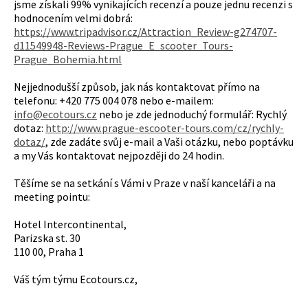
jsme získali 99% vynikajících recenzí a pouze jednu recenzi s
hodnocením velmi dobrá:
https://www.tripadvisor.cz/Attraction_Review-g274707-
d11549948-Reviews-Prague_E_scooter_Tours-
Prague_Bohemia.html
Nejjednodušší způsob, jak nás kontaktovat přímo na
telefonu: +420 775 004 078 nebo e-mailem:
info@ecotours.cz
nebo je zde jednoduchý formulář: Rychlý
dotaz:
http://www.prague-escooter-tours.com/cz/rychly-
dotaz/
, zde zadáte svůj e-mail a Vaši otázku, nebo poptávku
a my Vás kontaktovat nejpozději do 24 hodin.
Těšíme se na setkání s Vámi v Praze v naší kanceláři a na
meeting pointu:
Hotel Intercontinental,
Parizska st. 30
110 00, Praha 1
Váš tým týmu Ecotours.cz,