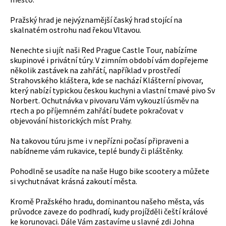
Pražský hrad je nejvýznamější časký hrad stojící na
skalnatém ostrohu nad řekou Vltavou.
Nenechte si ujít naši Red Prague Castle Tour, nabízíme
skupinové i privátní túry. V zimním období vám dopřejeme
několik zastávek na zahřátí, například v prostředí
Strahovského kláštera, kde se nachází Klášterní pivovar,
který nabízí typickou českou kuchyni a vlastní tmavé pivo Sv
Norbert. Ochutnávka v pivovaru Vám vykouzlí úsměv na
rtech a po příjemném zahřátí budete pokračovat v
objevování historických míst Prahy.
Na takovou túru jsme i v nepřízni počasí připraveni a
nabídneme vám rukavice, teplé bundy či pláštěnky.
Pohodlně se usadíte na naše Hugo bike scootery a můžete
si vychutnávat krásná zakoutí města.
Kromě Pražského hradu, dominantou našeho města, vás
průvodce zaveze do podhradí, kudy projížděli čeští králové
ke korunovaci. Dále Vám zastavíme u slavné zdi Johna