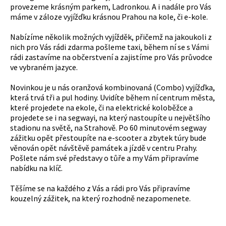
provezeme krásným parkem, Ladronkou. A i nadále pro Vás
máme v záloze vyjížďku krásnou Prahou na kole, či e-kole.
Nabízíme několik možných vyjížděk, přičemž na jakoukoli z
nich pro Vás rádi zdarma pošleme taxi, během ní se s Vámi
rádi zastavíme na občerstvení a zajistíme pro Vás průvodce
ve vybraném jazyce.
Novinkou je u nás oranžová kombinovaná (Combo) vyjížďka,
která trvá tři a pul hodiny. Uvidíte během ní centrum města,
které projedete na ekole, či na elektrické koloběžce a
projedete se i na segwayi, na který nastoupíte u největšího
stadionu na světě, na Strahově. Po 60 minutovém segway
zážitku opět přestoupíte na e-scooter a zbytek túry bude
věnován opět návštěvě památek a jízdě v centru Prahy.
Pošlete nám své představy o tůře a my Vám připravíme
nabídku na klíč.
Těšíme se na každého z Vás a rádi pro Vás připravíme
kouzelný zážitek, na který rozhodně nezapomenete.