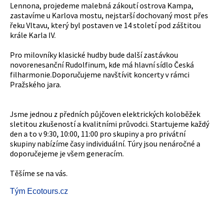
Lennona, projedeme malebná zákoutí ostrova Kampa,
zastavíme u Karlova mostu, nejstarší dochovaný most přes
řeku Vltavu, který byl postaven ve 14 století pod záštitou
krále Karla IV.
Pro milovníky klasické hudby bude další zastávkou
novorenesanční Rudolfinum, kde má hlavní sídlo Česká
filharmonie.Doporučujeme navštívit koncerty v rámci
Pražského jara.
Jsme jednou z předních půjčoven elektrických koloběžek
sletitou zkušeností a kvalitními průvodci. Startujeme každý
den a to v 9:30, 10:00, 11:00 pro skupiny a pro privátní
skupiny nabízíme časy individuální. Túry jsou nenáročné a
doporučejeme je všem generacím.
Těšíme se na vás.
Tým Ecotours.cz