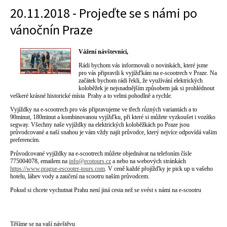
20.11.2018 - Projeďte se s námi po
vánočnín Praze
Vážení návštevnící,
Rádi bychom vás informovali o novinkách, které jsme
pro vás připravili k vyjížďkám na e-scootrech v Praze. Na
začátek bychom rádi řekli, že využívání elektrických
koloběžek je nejsnadnějším způsobem jak si prohlédnout
veškeré krásné historické místa Prahy a to velmi pohodlně a rychle.
Vyjíždky na e-scootrech pro vás připravujeme ve třech různých variantách a to
90minut, 180minut a kombinovanou vyjížďku, při které si můžete vyzkoušet i vozítko
segway. Všechny naše vyjíždky na elektrických koloběžkách po Praze jsou
průvodcované a naší snahou je vám vždy najít průvodce, který nejvíce odpovídá vašim
preferencím.
Průvodcované vyjíždky na e-scootrech můžete objednávat na telefoním čísle
775004078, emailem na
info@ecotours.cz
a nebo na webových stránkách
https://www.prague-escooter-tours.com
. V ceně každé přojížďky je pick up u vašeho
hotelu, láhev vody a zaučení na scootru naším průvodcem.
Pokud si chcete vychutnat Prahu není jiná cesta než se svést s námi na e-scootru
Těšíme se na vaší návštěvu