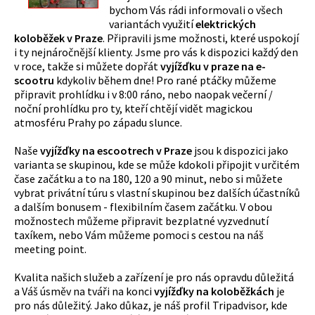
bychom Vás rádi informovali o všech
variantách využití
elektrických
koloběžek v Praze
. Připravili jsme možnosti, které uspokojí
i ty nejnáročnější klienty. Jsme pro vás k dispozici každý den
v roce, takže si můžete dopřát
vyjížďku v praze na e-
scootru
kdykoliv během dne! Pro rané ptáčky můžeme
připravit prohlídku i v 8:00 ráno, nebo naopak večerní /
noční prohlídku pro ty, kteří chtějí vidět magickou
atmosféru Prahy po západu slunce.
Naše
v
yjížďky na escootrech v Praze
jsou k dispozici jako
varianta se skupinou, kde se může kdokoli připojit v určitém
čase začátku a to na 180, 120 a 90 minut, nebo si můžete
vybrat privátní túru s vlastní skupinou bez dalších účastníků
a dalším bonusem - flexibilním časem začátku. V obou
možnostech můžeme připravit bezplatné vyzvednutí
taxíkem, nebo Vám můžeme pomoci s cestou na náš
meeting point.
Kvalita našich služeb a zařízení je pro nás opravdu důležitá
a Váš úsměv na tváři na konci
vyjížďky na koloběžkách
je
pro nás důležitý. Jako důkaz, je náš profil Tripadvisor, kde