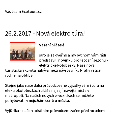
Váš team Ecotours.cz
26.2.2017 - Nová elektro túra!
Vážení přátelé,
jaro je za dveřmi a my bychom vám rádi
představili
novinku
pro letošní sezonu -
elektrické koloběžky
. Naše nová
turistická aktivita nabývá mezi návštěvníky Prahy velice
rychle na oblibě.
Stejně jako naše další průvodcované vyjížďky vám i túra na
elektrokoloběžkách ukáže nejzajímavější místa v
metropoli. Na našich nových e-vozítkách se můžete
pohybovat i v
nejužším centru města
.
Vyjížďka s naším lokálním průvodcem začne před
hotelem