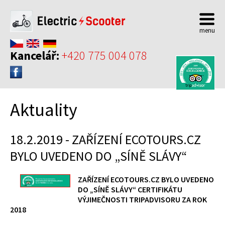
menu
Vyjížďky na elektrických scootrech -
Vyjížďky na elektrických scootrech -
Kancelář:
+420 775 004 078
Půjčovna elektrokoloběžek Praha |
www.prague-escooter-tours.com
Aktuality
18.2.2019 - ZAŘÍZENÍ ECOTOURS.CZ
BYLO UVEDENO DO „SÍNĚ SLÁVY“
ZAŘÍZENÍ
ECOTOURS.CZ
BYLO UVEDENO
DO „SÍNĚ SLÁVY“ CERTIFIKÁTU
VÝJIMEČNOSTI TRIPADVISORU ZA ROK
2018