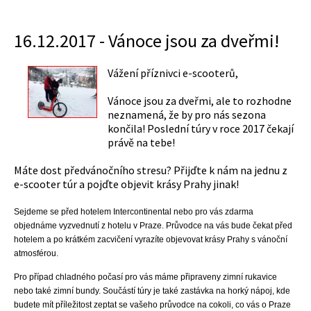
16.12.2017 - Vánoce jsou za dveřmi!
Vážení příznivci e-scooterů,
Vánoce jsou za dveřmi, ale to rozhodne
neznamená, že by pro nás sezona
končila! Poslední túry v roce 2017 čekají
právě na tebe!
Máte dost předvánočního stresu? Přijďte k nám na jednu z
e-scooter túr a pojďte objevit krásy Prahy jinak!
Sejdeme se před hotelem Intercontinental nebo pro vás zdarma
objednáme vyzvednutí z hotelu v Praze. Průvodce na vás bude čekat před
hotelem a po krátkém zacvičení vyrazíte objevovat krásy Prahy s vánoční
atmosférou.
Pro případ chladného počasí pro vás máme připraveny zimní rukavice
nebo také zimní bundy. Součástí túry je také zastávka na horký nápoj, kde
budete mít příležitost zeptat se vašeho průvodce na cokoli, co vás o Praze