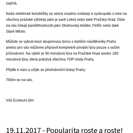
zajímá.
Naše elektrické koloběžky se velice snadno ovládají a vystoupáte s nimi na
všechny pražské výhledy jako je park Letná nebo také Pražský Hrad. Dále
na vás čekají pamětihodnosti jako Strahovský klášter, Petřín nebo také
Staré Město.
Můžete se vybrat mezi skupinovou túrou s dalšími návštěvníky Prahy
anebo pro vás můžeme připravit kompletně privátní túru pouze s vaším
průvodcem. Na výběr je 90 minutová túra na Pražské Hrad anebo 180
minutová túra, která pokrývá všechna TOP místa Prahy.
Přijďte k nám a užijte se předvánoční krásy Prahy.
Těším se na vás.
Váš Ecotours tým
19.11.2017 - Popularita roste a roste!