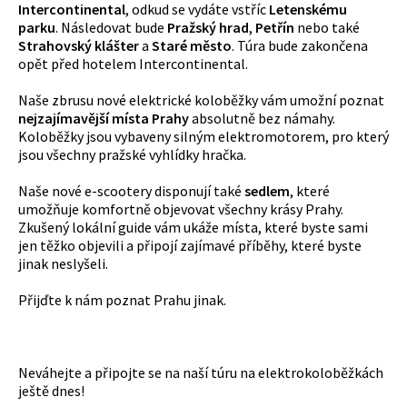
Intercontinental
, odkud se vydáte vstříc
Letenskému
parku
. Následovat bude
Pražský hrad
,
Petřín
nebo také
Strahovský klášter
a
Staré město
. Túra bude zakončena
opět před hotelem Intercontinental.
Naše zbrusu nové elektrické koloběžky vám umožní poznat
nejzajímavější místa Prahy
absolutně bez námahy.
Koloběžky jsou vybaveny silným elektromotorem, pro který
jsou všechny pražské vyhlídky hračka.
Naše nové e-scootery disponují také
sedlem
, které
umožňuje komfortně objevovat všechny krásy Prahy.
Zkušený lokální guide vám ukáže místa, které byste sami
jen těžko objevili a připojí zajímavé příběhy, které byste
jinak neslyšeli.
Přijďte k nám poznat Prahu jinak.
Neváhejte a připojte se na naší túru na elektrokoloběžkách
ještě dnes!