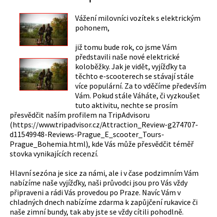
Vážení milovníci vozítek s elektrickým
pohonem,
již tomu bude rok, co jsme Vám
představili naše nové elektrické
koloběžky. Jak je vidět, vyjížďky ta
těchto e-scooterech se stávají stále
více populární. Za to vděčíme především
Vám. Pokud stále Váháte, či vyzkoušet
tuto aktivitu, nechte se prosím
přesvědčit naším profilem na TripAdvisoru
(https://www.tripadvisor.cz/Attraction_Review-g274707-
d11549948-Reviews-Prague_E_scooter_Tours-
Prague_Bohemia.html), kde Vás může přesvědčit téměř
stovka vynikajících recenzí.
Hlavní sezóna je sice za námi, ale i v čase podzimním Vám
nabízíme naše vyjížďky, naši průvodci jsou pro Vás vždy
připraveni a rádi Vás provedou po Praze. Navíc Vám v
chladných dnech nabízíme zdarma k zapůjčení rukavice či
naše zimní bundy, tak aby jste se vždy cítili pohodlně.