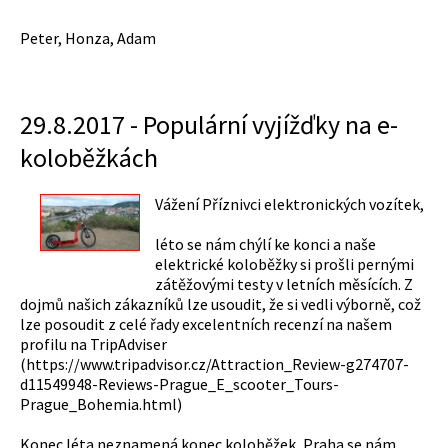
Peter, Honza, Adam
29.8.2017 - Populární vyjížďky na e-
koloběžkách
Vážení Příznivci elektronických vozítek,
léto se nám chýlí ke konci a naše
elektrické koloběžky si prošli pernými
zátěžovými testy v letních měsících. Z
dojmů našich zákazníků lze usoudit, že si vedli výborně, což
lze posoudit z celé řady excelentních recenzí na našem
profilu na TripAdviser
(https://www.tripadvisor.cz/Attraction_Review-g274707-
d11549948-Reviews-Prague_E_scooter_Tours-
Prague_Bohemia.html)
Konec léta neznamená konec koloběžek, Praha se nám