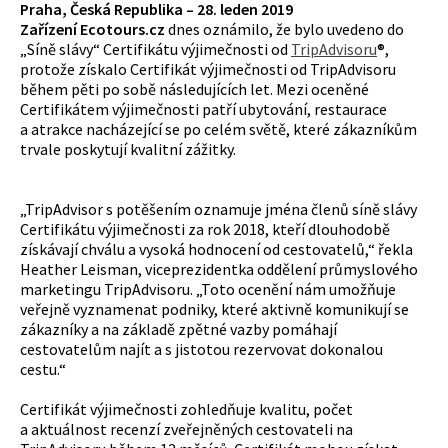
Praha, Česká Republika – 28. leden 2019
Zařízení Ecotours.cz
dnes oznámilo, že bylo uvedeno do
„Síně slávy“ Certifikátu výjimečnosti od
TripAdvisoru
®,
protože získalo Certifikát výjimečnosti od TripAdvisoru
během pěti po sobě následujících let. Mezi oceněné
Certifikátem výjimečnosti patří ubytování, restaurace
a atrakce nacházející se po celém světě, které zákazníkům
trvale poskytují kvalitní zážitky.
„TripAdvisor s potěšením oznamuje jména členů síně slávy
Certifikátu výjimečnosti za rok 2018, kteří dlouhodobě
získávají chválu a vysoká hodnocení od cestovatelů,“ řekla
Heather Leisman, viceprezidentka oddělení průmyslového
marketingu TripAdvisoru. „Toto ocenění nám umožňuje
veřejně vyznamenat podniky, které aktivně komunikují se
zákazníky a na základě zpětné vazby pomáhají
cestovatelům najít a s jistotou rezervovat dokonalou
cestu.“
Certifikát výjimečnosti zohledňuje kvalitu, počet
a aktuálnost recenzí zveřejněných cestovateli na