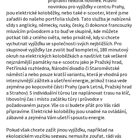
připravili několik novinek. Hlavní
novinkou pro vyjížďky v centru Prahy,
jsou elektrické koloběžky, nebo také e-scooter, které jsme
zařadili do našeho portfolia služeb. Tato služba je nabízená
vždy s anglicky, německy, rusky, česky, či dokonce francouzky
mluvícím průvodcem a to buď ve skupině, kde můžete
potkat lidi z celého světa, nebo privátně, kdy si chcete
vychutnat vyjížďku ve společnosti svých nejbližších. Pro
skupinové vyjížďky lze zvolit buď kompletní, 180 minutový
okruh na elektrických koloběžkách a navštívit tak veškeré
nejznámější památky na e-scootru jako je Pražský hrad,
Petřínská rozhledna, Národní divadlo či Staroměstské
náměstí a nebo pouze kratší variantu, která je vhodná pro
intenzivnější zážitek a ušetření energie, jelikož trasa vede
zejména po kopcovité části Prahy (park Letná, Pražský hrad
a Strahov). S individuální tůrou lze naplánovat trasu na klíč,
libovolný čas i místo začátku tůry i průvodce v
požadovaném jazyce. Vše co si budete přát pro Vás rádi
připravíme. Elektrické koloběžky jsou snadné na ovládání,
zábavné a zejména Vám ušetří spoustu energie.
Pokud však chcete zažít jinou vyjížďku, například na
ekologickém vozítku segway, nemusíte zoufat, rádi vás