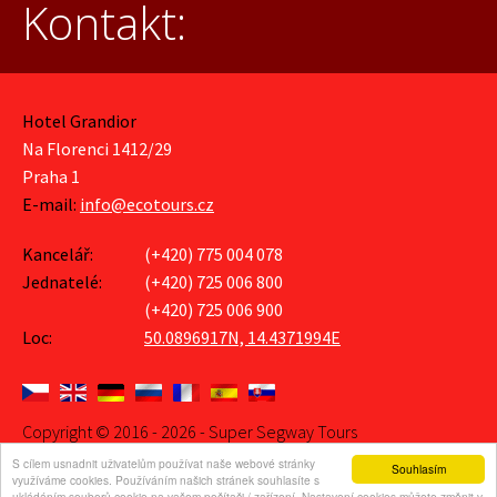
Kontakt:
Hotel Grandior
Na Florenci 1412/29
Praha 1
E-mail:
info@ecotours.cz
Kancelář:
(+420) 775 004 078
Jednatelé:
(+420) 725 006 800
(+420) 725 006 900
Loc:
50.0896917N, 14.4371994E
Copyright © 2016 - 2026 - Super Segway Tours
webdesign by
web-evolution
S cílem usnadnit uživatelům používat naše webové stránky
Souhlasím
Naši kancelář najdete po vstupu do hotelu vchodem z ulice Na Florenci 29,
využíváme cookies. Používáním našich stránek souhlasíte s
na levé straně.
ukládáním souborů cookie na vašem počítači / zařízení. Nastavení cookies můžete změnit v