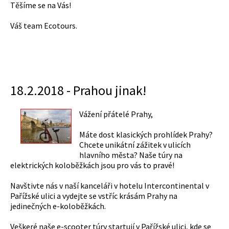
Těšíme se na Vás!
Váš team Ecotours.
18.2.2018 - Prahou jinak!
Vážení přátelé Prahy,
Máte dost klasických prohlídek Prahy?
Chcete unikátní zážitek v ulicích
hlavního města? Naše túry na
elektrických koloběžkách jsou pro vás to pravé!
Navštivte nás v naší kanceláři v hotelu Intercontinental v
Pařížské ulici a vydejte se vstříc krásám Prahy na
jedinečných e-koloběžkách.
Veškeré naše e-scooter túry startují v Pařížské ulici, kde se